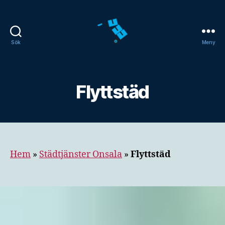
Sök
Meny
Flyttfirma
Onsala
Flyttstäd
Hem
»
Städtjänster Onsala
»
Flyttstäd